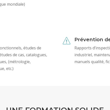
nque mondiale)
Prévention de
s
fonctionnels, études de
Rapports d’inspecti
 études de cas, catalogues,
industriel, maintena
ques, (métrologie,
manuels qualité, fi
e, etc.)