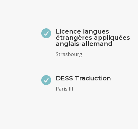
Licence langues

étrangères appliquées
anglais-allemand
Strasbourg
DESS Traduction

Paris III