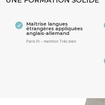
UNE FORMATION SOLIDE
Maîtrise langues

étrangères appliquées
anglais-allemand
Paris III – mention Très bien